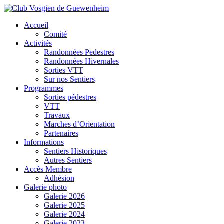
Accueil
Comité
Activités
Randonnées Pedestres
Randonnées Hivernales
Sorties VTT
Sur nos Sentiers
Programmes
Sorties pédestres
VTT
Travaux
Marches d’Orientation
Partenaires
Informations
Sentiers Historiques
Autres Sentiers
Accès Membre
Adhésion
Galerie photo
Galerie 2026
Galerie 2025
Galerie 2024
Galerie 2023